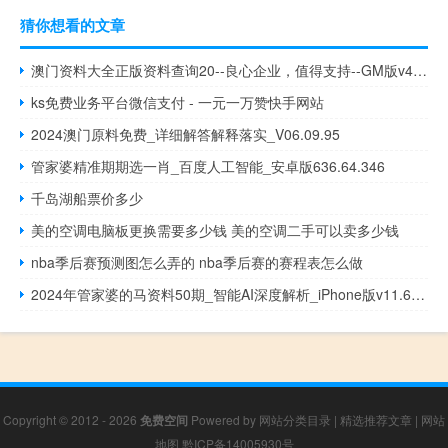
猜你想看的文章
澳门资料大全正版资料查询20--良心企业，值得支持--GM版v40.42.07
ks免费业务平台微信支付 - 一元一万赞快手网站
2024澳门原料免费_详细解答解释落实_V06.09.95
管家婆精准期期选一肖_百度人工智能_安卓版636.64.346
千岛湖船票价多少
美的空调电脑板更换需要多少钱 美的空调二手可以卖多少钱
nba季后赛预测图怎么弄的 nba季后赛的赛程表怎么做
2024年管家婆的马资料50期_智能AI深度解析_iPhone版v11.64.803
Copyright © 2012 - 2026
免费空间
Powered by
网站分类目录
|
精选推荐文章
|
网站
地图
黔ICP备14005930号