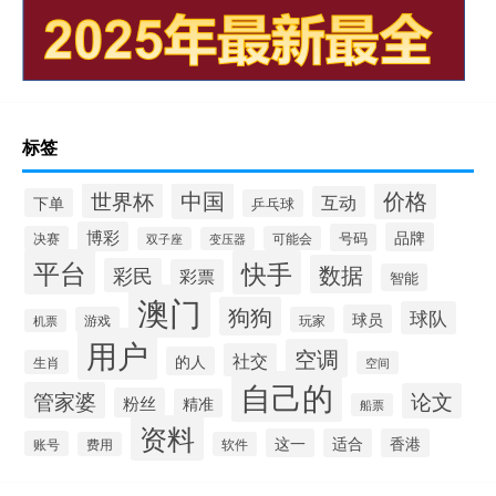
标签
中国
价格
世界杯
互动
下单
乒乓球
博彩
品牌
号码
决赛
可能会
双子座
变压器
平台
快手
数据
彩民
彩票
智能
澳门
狗狗
球队
球员
游戏
玩家
机票
用户
空调
社交
的人
生肖
空间
自己的
管家婆
论文
粉丝
精准
船票
资料
这一
适合
香港
账号
费用
软件