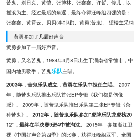
苦鬼、别日克、黄恺、张博林、张鑫鑫、许哲、修儿，以
摇滚为主。经过最后的角逐，最终夺得汪峰组四强的是：
张鑫鑫、黄霄云、贝贝(李邹珺)、黄勇(苦鬼)。 望楼主采纳
黄勇参加了几届好声音
黄勇参加了一届好声音。
黄勇，又名苦鬼，1984年4月8日出生于湖南省常德市，中
乐队
国内地男歌手，苦鬼
主唱。
2003年，苦鬼乐队成立，黄勇在乐队中担任主唱。
2007
年，随苦鬼乐队推出乐队首张EP专辑《我们都是偶像
派》。 2009年，随苦鬼乐队推出乐队第二张EP专辑《杂
种苦鬼》。
2012年，随苦鬼乐队参加“虎牌乐队龙虎榜20
12”，最终在半决赛9进4中被淘汰。
2015年，参加浙江卫
视《中国好声音第四季》的比赛，获得汪峰组亚军、全国