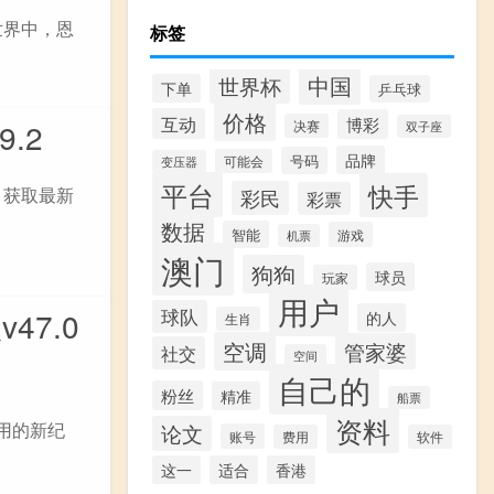
世界中，恩
标签
中国
世界杯
下单
乒乓球
价格
互动
博彩
.2
决赛
双子座
品牌
号码
可能会
变压器
平台
快手
，获取最新
彩民
彩票
数据
智能
游戏
机票
澳门
狗狗
球员
玩家
用户
47.0
球队
的人
生肖
空调
管家婆
社交
空间
自己的
粉丝
精准
船票
资料
应用的新纪
论文
账号
费用
软件
这一
适合
香港