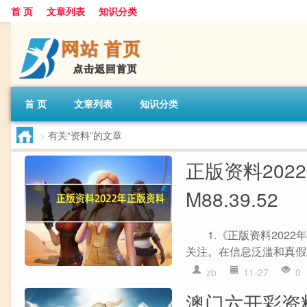
首 页
文章列表
知识分类
首 页
文章列表
知识分类
>
有关“资料”的文章
正版资料202
M88.39.52
1.《正版资料2022
关注。在信息泛滥和真假
zb
11-27
0
澳门六开彩资