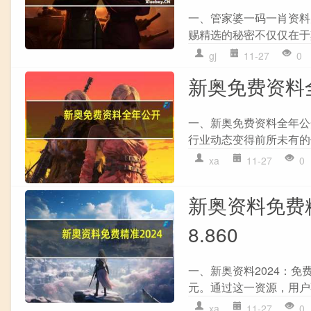
一、管家婆一码一肖资料
赐精选的秘密不仅仅在于
gj
11-27
0
新奥免费资料全
一、新奥免费资料全年公
行业动态变得前所未有的
xa
11-27
0
新奥资料免费精
8.860
一、新奥资料2024：免
元。通过这一资源，用户
xa
11-27
0