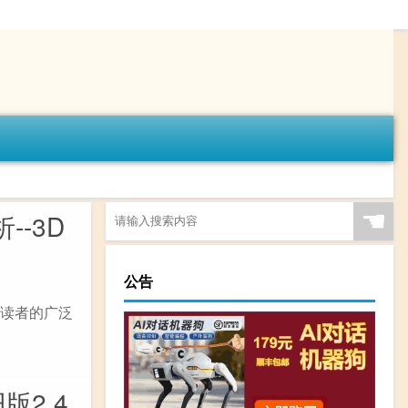
☚
--3D
公告
了读者的广泛
2.4