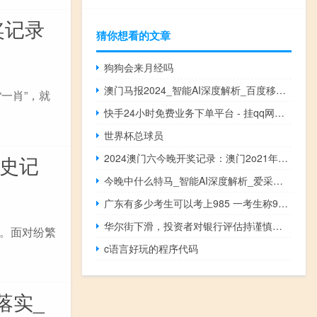
奖记录
猜你想看的文章
狗狗会来月经吗
澳门马报2024_智能AI深度解析_百度移动统计版.223.422
一肖”，就
快手24小时免费业务下单平台 - 挂qq网站,一键取赞软件ios
世界杯总球员
历史记
2024澳门六今晚开奖记录：澳门2o21年开奖结果-全面的最新解答-2758.3D.A676
今晚中什么特马_智能AI深度解析_爱采购版v47.08.111
广东有多少考生可以考上985 一考生称985肯定有了
华尔街下滑，投资者对银行评估持谨慎态度
。面对纷繁
c语言好玩的程序代码
落实_