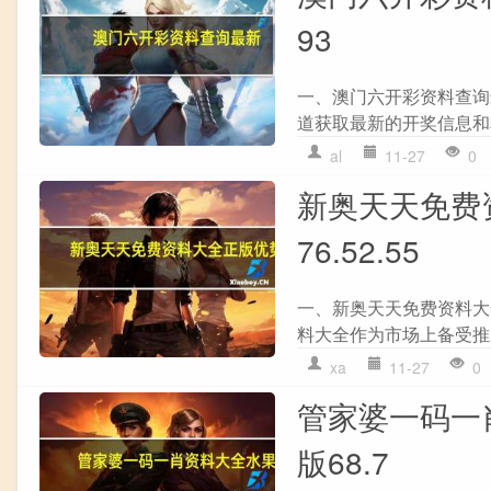
93
一、澳门六开彩资料查询
道获取最新的开奖信息和
al
11-27
0
新奥天天免费资
76.52.55
一、新奥天天免费资料大
料大全作为市场上备受推
xa
11-27
0
管家婆一码一
版68.7