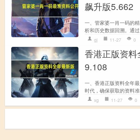
飙升版5.662
一、管家婆一肖一码的精
析和历史数据回溯。通过
gj
11-27
0
香港正版资料
9.108
一、香港正版资料全年最
时代，确保获取的资料准
xg
11-27
0