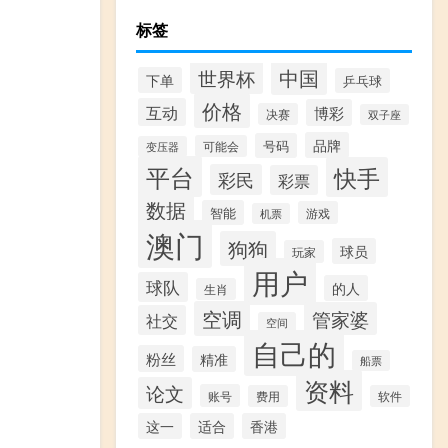
标签
中国
世界杯
下单
乒乓球
价格
互动
博彩
决赛
双子座
品牌
号码
可能会
变压器
平台
快手
彩民
彩票
数据
智能
游戏
机票
澳门
狗狗
球员
玩家
用户
球队
的人
生肖
空调
管家婆
社交
空间
自己的
粉丝
精准
船票
资料
论文
账号
费用
软件
这一
适合
香港