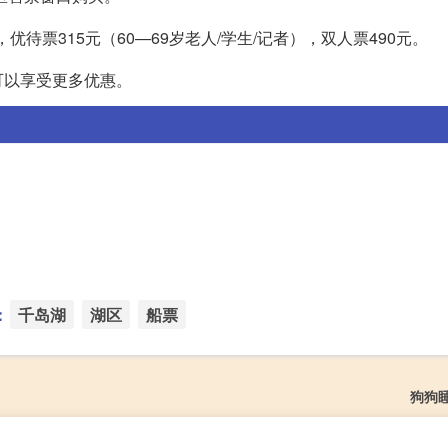
），优待票315元（60—69岁老人/学生/记者），双人票490元。
可以享受更多优惠。
：
千岛湖
湖区
船票
狗狗