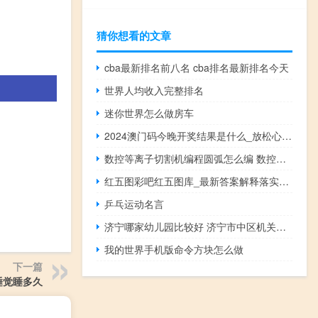
猜你想看的文章
cba最新排名前八名 cba排名最新排名今天
世界人均收入完整排名
迷你世界怎么做房车
2024澳门码今晚开奖结果是什么_放松心情的绝佳选择_实用版865.371
数控等离子切割机编程圆弧怎么编 数控精细等离子切割机
红五图彩吧红五图库_最新答案解释落实_网页版v705.804
乒乓运动名言
济宁哪家幼儿园比较好 济宁市中区机关幼儿园
我的世界手机版命令方块怎么做
下一篇
睡觉睡多久