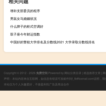
相关问题
增补支部委员的程序
男鼠女马婚姻状况
什么牌子的柜式空调好
双子座今年财运指数
中国好的警校大学排名及分数线2021 大学录取分数线排名
Copyright © 2012 - 2026
免费空间
Powered by
网站分类目录
|
精选推荐文章
|
网
声明：本站内容来自互联网，如信息有错误可发邮件到f_fb#foxmail.com说明
本站仅为个人兴趣爱好，不接盈利性广告及商业合作