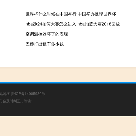
世界杯什么时候在中国举行 中国举办足球世界杯
nba2k24扣篮大赛怎么进入 nba扣篮大赛2018回放
空调温控器坏了的表现
巴黎打出租车多少钱
站地图
黔ICP备14005930号
，我们会及时纠正，谢谢