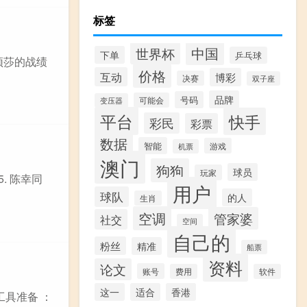
标签
中国
世界杯
下单
乒乓球
颖莎的战绩
价格
互动
博彩
决赛
双子座
品牌
号码
可能会
变压器
平台
快手
彩民
彩票
数据
智能
游戏
机票
澳门
狗狗
球员
玩家
5. 陈幸同
用户
球队
的人
生肖
空调
管家婆
社交
空间
自己的
粉丝
精准
船票
资料
论文
账号
费用
软件
这一
适合
香港
工具准备 ：