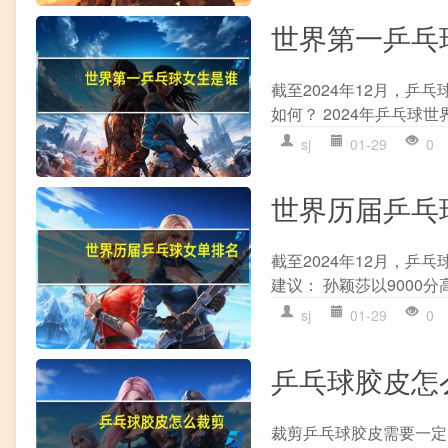
世界第一乒乓
截至2024年12月，乒
如何？ 2024年乒乓球世
sj
01-29
0
世界历届乒乓
截至2024年12月，乒乓球女
建议： 孙颖莎以9000分
sj
01-29
0
乒乓球胶皮怎
裁剪乒乓球胶皮需要一定的