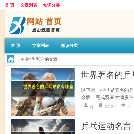
首 页
文章列表
知识分类
首 页
文章列表
知识分类
>
有关“乒乓球”的文章
世界著名的乒
以下是一些世界著名的乒
金牌，完成双圈大满贯伟业。 
sj
01-30
0
乒乓运动名言