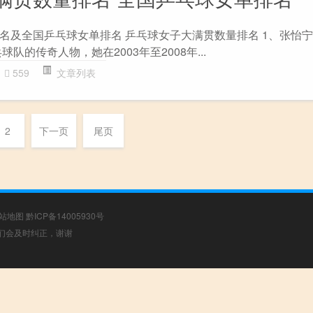
名及全国乒乓球女单排名 乒乓球女子大满贯数量排名 1、张怡宁
队的传奇人物，她在2003年至2008年...
559
文章列表
2
下一页
尾页
站地图
黔ICP备14005930号
，我们会及时纠正，谢谢