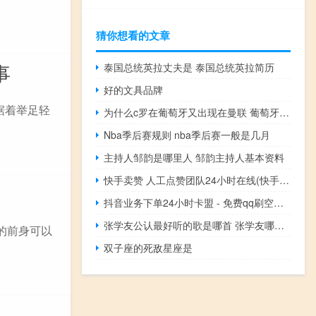
猜你想看的文章
事
泰国总统英拉丈夫是 泰国总统英拉简历
好的文具品牌
据着举足轻
为什么c罗在葡萄牙又出现在曼联 葡萄牙还需要c罗吗
Nba季后赛规则 nba季后赛一般是几月
主持人邹韵是哪里人 邹韵主持人基本资料
快手卖赞 人工点赞团队24小时在线(快手卖点赞的是真的吗)
抖音业务下单24小时卡盟 - 免费qq刷空间访客网站 lol手游代练平台
张学友公认最好听的歌是哪首 张学友哪首歌好听
的前身可以
双子座的死敌星座是