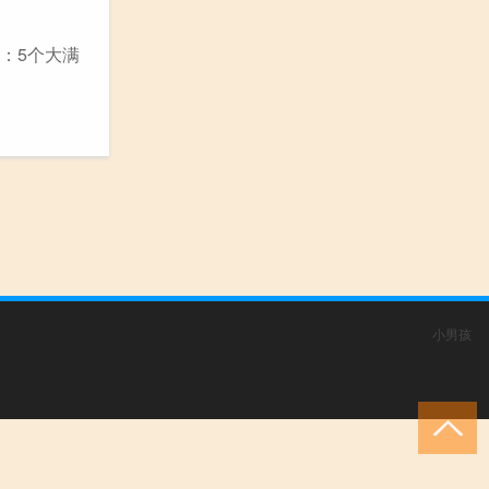
：5个大满
小男孩