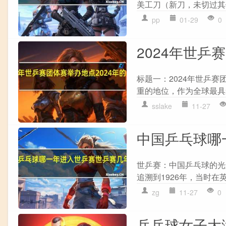
美工刀（新刀，未切过其他
pp
01-29
0
2024年世乒
标题一：2024年世乒
重的地位，作为全球最具
sslake
11-27
中国乒乓球哪
世乒赛：中国乒乓球的光
追溯到1926年，当时在
zg
11-27
0
乒乓球女子大