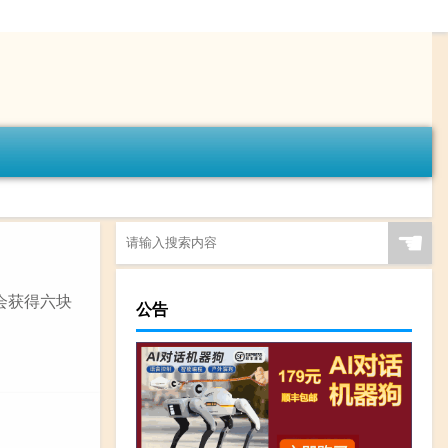
☚
会获得六块
公告