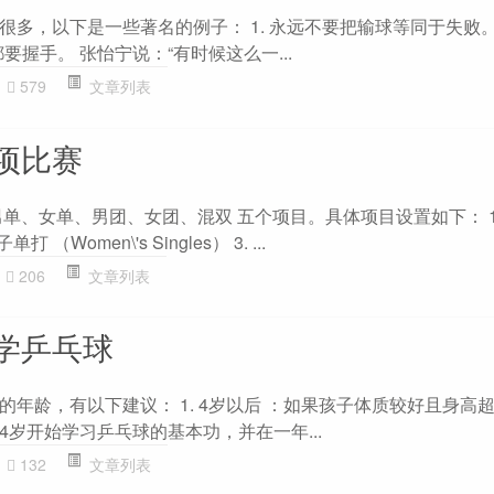
多，以下是一些著名的例子： 1. 永远不要把输球等同于失败。 
都要握手。 张怡宁说：“有时候这么一...
579
文章列表
项比赛
单、女单、男团、女团、混双 五个项目。具体项目设置如下： 1
子单打 （Women\'s Singles） 3. ...
206
文章列表
学乒乓球
年龄，有以下建议： 1. 4岁以后 ：如果孩子体质较好且身高
岁开始学习乒乓球的基本功，并在一年...
132
文章列表