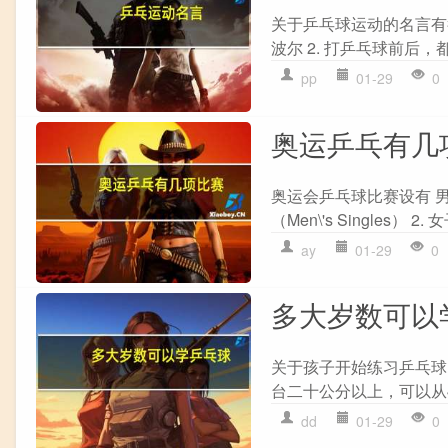
关于乒乓球运动的名言有很
波尔 2. 打乒乓球前后，
pp
01-29
0
奥运乒乓有几
奥运会乒乓球比赛设有 男
（Men\'s Singles） 2. 女
ay
01-29
0
多大岁数可以
关于孩子开始练习乒乓球的
台二十公分以上，可以从4
dd
01-29
0