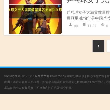
乒乓球女子大满贯数量排
贯冠军 张怡宁是中国乒乓球
pp
11-27
0
1
Copyright © 2012 - 2026
免费空间
Powered by
网站分类目录
|
精选推荐文章
|
网
声明：本站内容来自互联网，如信息有错误可发邮件到f_fb#foxmail.com说明
本站仅为个人兴趣爱好，不接盈利性广告及商业合作