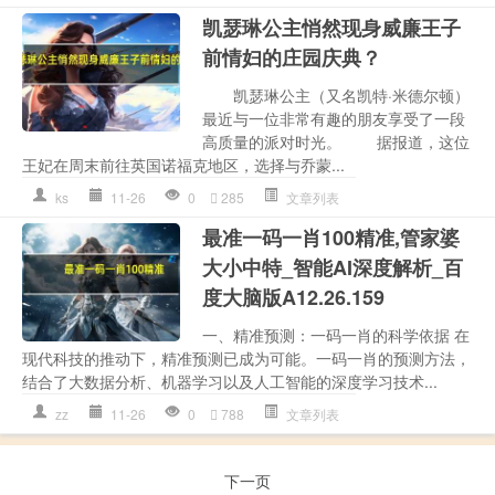
凯瑟琳公主悄然现身威廉王子
前情妇的庄园庆典？
凯瑟琳公主（又名凯特·米德尔顿）
最近与一位非常有趣的朋友享受了一段
高质量的派对时光。 据报道，这位
王妃在周末前往英国诺福克地区，选择与乔蒙...
ks
11-26
0
285
文章列表
最准一码一肖100精准,管家婆
大小中特_智能AI深度解析_百
度大脑版A12.26.159
一、精准预测：一码一肖的科学依据 在
现代科技的推动下，精准预测已成为可能。一码一肖的预测方法，
结合了大数据分析、机器学习以及人工智能的深度学习技术...
zz
11-26
0
788
文章列表
下一页