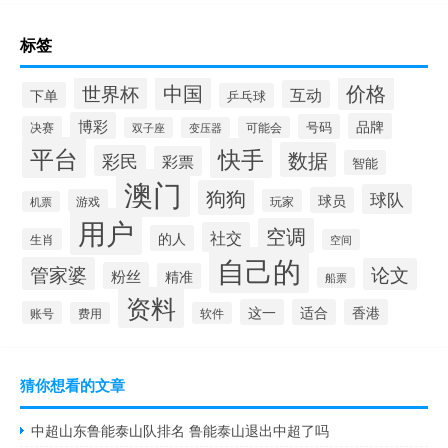
标签
中国
价格
世界杯
互动
下单
乒乓球
博彩
品牌
号码
决赛
可能会
双子座
变压器
平台
快手
数据
彩民
彩票
智能
澳门
狗狗
球队
球员
游戏
玩家
机票
用户
空调
社交
的人
生肖
空间
自己的
管家婆
论文
粉丝
精准
船票
资料
这一
适合
香港
账号
费用
软件
猜你想看的文章
中超山东鲁能泰山队排名 鲁能泰山退出中超了吗