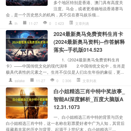
多个地区特别是香港、澳门具有高度关
注度。马会，或者更准确地说香港赛马
会，是一个历史悠久的机构，其不仅在赛马娱乐领...
lh
11-27
0
423
文章列表
2024最新奥马免费资料生肖卡
(2024最新奥马资料)--作答解释
落实--手机版014.523
1.《2024最新奥马免费资料生肖
卡》——中国传统文化的现代演绎 2.中国传统文化中，生肖是
极具代表性的元素之一。生肖不仅仅是人们出生年份的象征，更...
sslake
11-27
0
306
文章列表
白小姐精选三肖中特中奖故事_
智能AI深度解析_百度大脑版A
12.31.1073
一、白小姐精选三肖中特的背景与历史
白小姐精选三肖中特，这一名称在彩票爱好者中广为人知，其背后
蕴藏着丰富的历史与背景。起源于上世纪末，白小姐精选三...