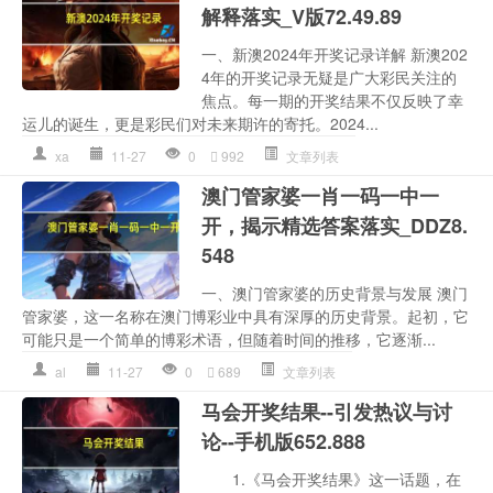
解释落实_V版72.49.89
一、新澳2024年开奖记录详解 新澳202
4年的开奖记录无疑是广大彩民关注的
焦点。每一期的开奖结果不仅反映了幸
运儿的诞生，更是彩民们对未来期许的寄托。2024...
xa
11-27
0
992
文章列表
澳门管家婆一肖一码一中一
开，揭示精选答案落实_DDZ8.
548
一、澳门管家婆的历史背景与发展 澳门
管家婆，这一名称在澳门博彩业中具有深厚的历史背景。起初，它
可能只是一个简单的博彩术语，但随着时间的推移，它逐渐...
al
11-27
0
689
文章列表
马会开奖结果--引发热议与讨
论--手机版652.888
1.《马会开奖结果》这一话题，在