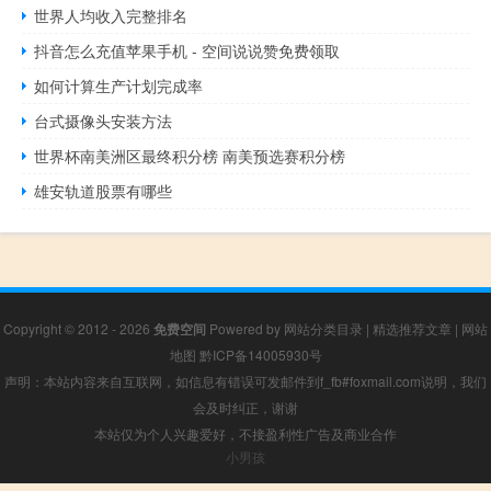
世界人均收入完整排名
抖音怎么充值苹果手机 - 空间说说赞免费领取
如何计算生产计划完成率
台式摄像头安装方法
世界杯南美洲区最终积分榜 南美预选赛积分榜
雄安轨道股票有哪些
Copyright © 2012 - 2026
免费空间
Powered by
网站分类目录
|
精选推荐文章
|
网站
地图
黔ICP备14005930号
声明：本站内容来自互联网，如信息有错误可发邮件到f_fb#foxmail.com说明，我们
会及时纠正，谢谢
本站仅为个人兴趣爱好，不接盈利性广告及商业合作
小男孩