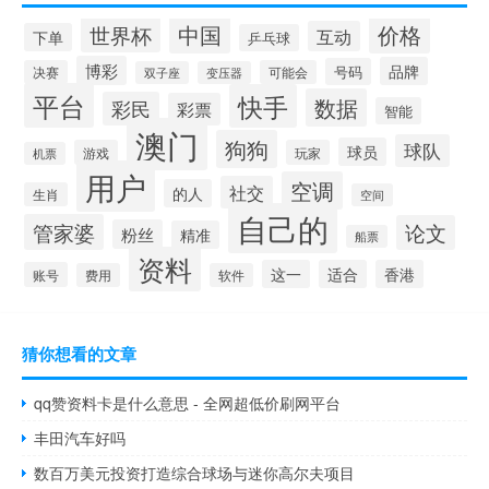
中国
价格
世界杯
互动
下单
乒乓球
博彩
品牌
号码
决赛
可能会
双子座
变压器
平台
快手
数据
彩民
彩票
智能
澳门
狗狗
球队
球员
游戏
玩家
机票
用户
空调
社交
的人
生肖
空间
自己的
管家婆
论文
粉丝
精准
船票
资料
这一
适合
香港
账号
费用
软件
猜你想看的文章
qq赞资料卡是什么意思 - 全网超低价刷网平台
丰田汽车好吗
数百万美元投资打造综合球场与迷你高尔夫项目