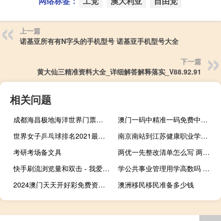
网络标签：
工党
澳大利亚
自由党
上一篇
诺基亚所有有N字头的手机型号 诺基亚手机型号大全
下一篇
黄大仙三精准资料大全_详细解答解释落实_V88.92.91
相关问题
成都海昌极地海洋世界门票价格
澳门一码中精准一码免费中特论坛：精确AI分析-1647.DS0.38
世界女子乒乓球排名2021最新排名 乒乓球世界排名积分
南京南站到江苏健康职业学院有地铁吗 江苏健康职业技术学院
考研考场备文具
两优一先整改清单怎么写 两优一先是什么意思
快手刷流浏览量和双击 - 我爱互赞app
学公共事业管理用学高数吗 公共事业管理专业课程
2024澳门天天开好彩免费资科：广泛的精确AI分析-569.CC.57
澳洲移民移民准备多少钱