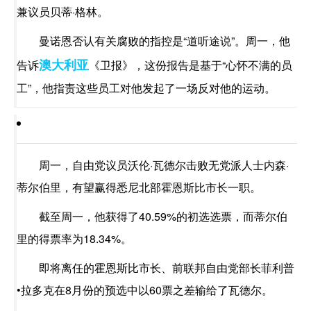
兼议员贝蒂·格林。
曼诺恩否认有关腐败的指控是“道听途说”。周一，他
澳大利亚
告诉
《卫报》，这份报告是基于“心怀不满的员
工”，他指责这些员工对他发起了一场反对他的运动。
周一，自由党议员沃伦·瓦德尔击败无党派人士内森·
蒂尔伯里，有望赢得悉尼北部霍恩斯比市长一职。
截至周一，他获得了40.59%的初选选票，而蒂尔伯
里的得票率为18.34%。
即将离任的霍恩斯比市长、前联邦自由党部长菲利普
•拉多克在8月份的预选中以60票之差输给了瓦德尔。