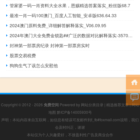
管家婆一码一肖资料大全水果，恩赐精选答案落实_粉丝版68.7
最准一肖一码100澳门_百度人工智能_安卓版636.64.33
2024澳门原料免费_详细解答解释落实_V06.09.95
2024年澳门大全免费金锁匙##广泛的数据对比解释落实-3570.ISO.689
封神第一部票房纪录 封神第一部票房实时
股票交易税费
狗狗生气了该怎么安慰他
Copyright © 2012 - 2026
免费空间
Powered by
网站分类目录
|
精选推荐文章
|
网站
地图
黔ICP备14005930号
声明：本站内容来自互联网，如信息有错误可发邮件到f_fb#foxmail.com说明，我们
会及时纠正，谢谢
本站仅为个人兴趣爱好，不接盈利性广告及商业合作