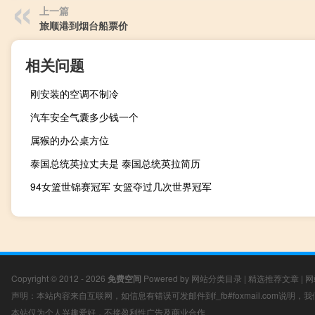
上一篇
旅顺港到烟台船票价
相关问题
刚安装的空调不制冷
汽车安全气囊多少钱一个
属猴的办公桌方位
泰国总统英拉丈夫是 泰国总统英拉简历
94女篮世锦赛冠军 女篮夺过几次世界冠军
Copyright © 2012 - 2026
免费空间
Powered by
网站分类目录
|
精选推荐文章
|
网
声明：本站内容来自互联网，如信息有错误可发邮件到f_fb#foxmail.com说明
本站仅为个人兴趣爱好，不接盈利性广告及商业合作