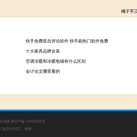
绳子手
快手免费双击评论软件 快手刷热门软件免费
十大家具品牌女装
空调冷暖和冷暖电辅有什么区别
会计论文哪里看的
站地图
黔ICP备14005930号
，我们会及时纠正，谢谢