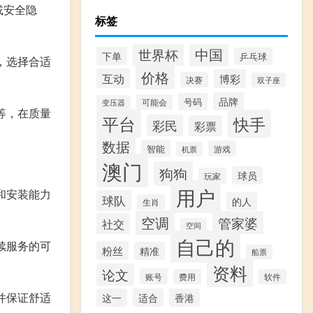
或安全隐
标签
中国
世界杯
下单
乒乓球
，选择合适
价格
互动
博彩
决赛
双子座
品牌
号码
可能会
变压器
等，在质量
平台
快手
彩民
彩票
数据
智能
游戏
机票
澳门
狗狗
球员
玩家
用户
和安装能力
球队
的人
生肖
空调
管家婆
社交
空间
自己的
续服务的可
粉丝
精准
船票
资料
论文
账号
费用
软件
并保证舒适
这一
适合
香港