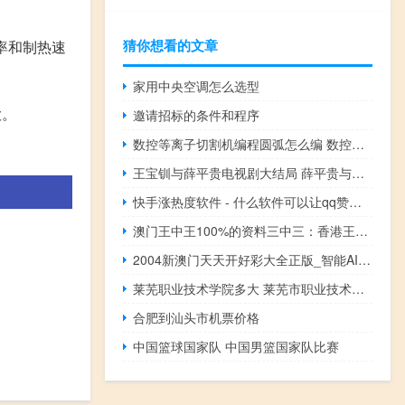
猜你想看的文章
率和制热速
家用中央空调怎么选型
大。
邀请招标的条件和程序
数控等离子切割机编程圆弧怎么编 数控精细等离子切割机
王宝钏与薛平贵电视剧大结局 薛平贵与王宝钏结局
快手涨热度软件 - 什么软件可以让qq赞变多
澳门王中王100%的资料三中三：香港王中王开奖结果正版相付一-广泛的分析解答-2397.ISO.540
2004新澳门天天开好彩大全正版_智能AI深度解析_百度大脑版A12.31.899
莱芜职业技术学院多大 莱芜市职业技术学院
合肥到汕头市机票价格
中国篮球国家队 中国男篮国家队比赛